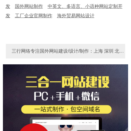
发
国外网站制作
中英文、多语言、小语种网站定制开
发
工厂企业官网制作
海外贸易网站设计
三行网络专注国外网站建设/设计/制作：上海 深圳 北京
河南 河北 苏州 东莞 宁波 广州 厦门 青岛 天津 成都 重庆
Link
做国外网站多少费用？
国外网站制作
国外独
杭州 无锡 佛山 南京 郑州 大连 烟台 西安
立站 - 锚定全球客群，实现外贸飞跃！
做国外网站多少
钱？国外网站制作价格费用