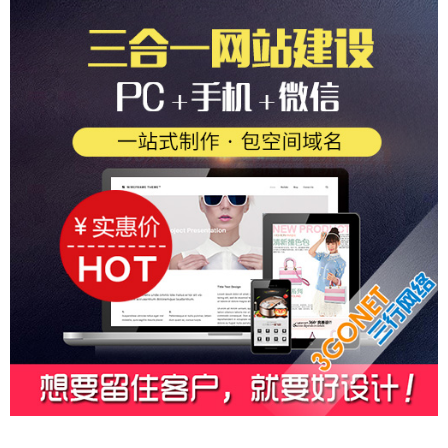
杭州 无锡 佛山 南京 郑州 大连 烟台 西安
立站 - 锚定全球客群，实现外贸飞跃！
做国外网站多少
钱？国外网站制作价格费用