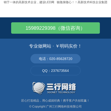
销于一体的高新技术企业，建设LED网
验随身随心！！高新技术科技企业集团
站，使其成为的企业LED网站和实现信
集研发设计、生产制造、电商销售、外
息化和网络化的整体平台，与LED公司
贸出口和跨境电商为一体。
的战略发展策略高度统一！全方位展示
产品：LED支架&光学透镜、白光
15989229398（微信咨询）
LED、UV LED、红外LED、LED汽车
照明、LED通用照明、EMC&BT项目
等。
专业做网站 · ￥明码实价！
电话：020-85628720
QQ：237673564
匠心打造精品，用心成就经典！携手客户共创双赢！
© Copyright
广州三行网络科技有限公司